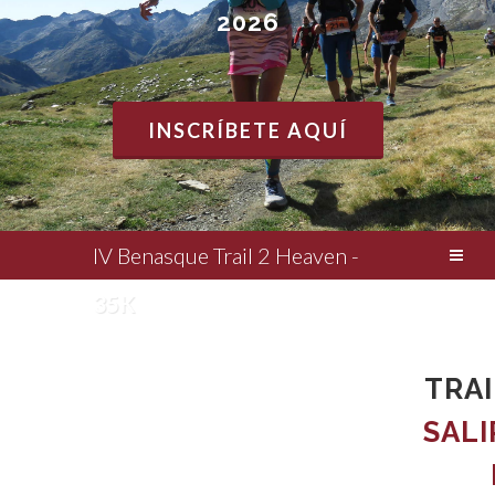
2026
INSCRÍBETE AQUÍ
IV Benasque Trail 2 Heaven -
35K
TRA
SALI