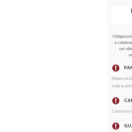
Obligatori
a celebrar
ser el
m
PA
Mallas pira
toda la pie
CA
Camiseta t
GU