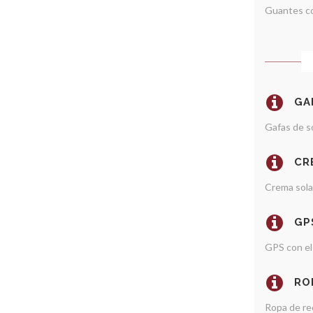
Guantes c
GA
Gafas de so
CR
Crema sola
GP
GPS con el 
RO
Ropa de re