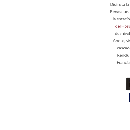
Disfruta la 
Benasque. C
la estaci
del Hosp
desnivel
Aneto, vis
cascada
Renclu
Francia