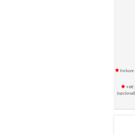
Incluye 
+6€ s
(opcional