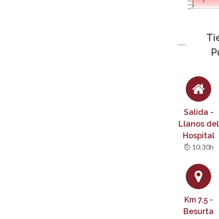
Ti
P
Salida -
Llanos del
Hospital
10:30h
Km 7,5 -
Besurta