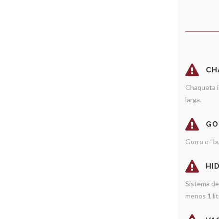
CH
Chaqueta 
larga.
GO
Gorro o “bu
HI
Sistema de 
menos 1 lit