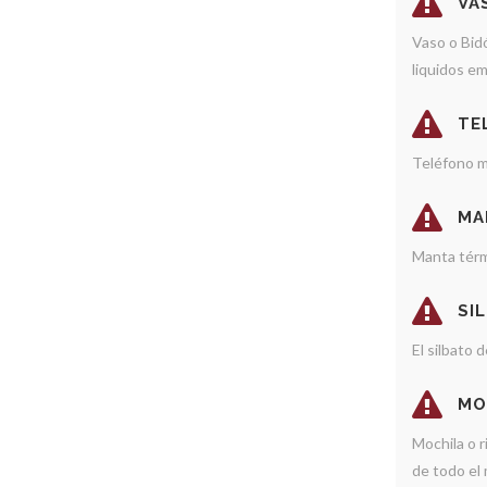
VA
Vaso o Bidó
liquidos em
TE
Teléfono m
MA
Manta térm
SI
El silbato d
MO
Mochila o 
de todo el