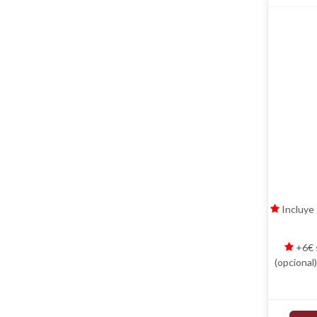
Incluye 
+6€ s
(opcional