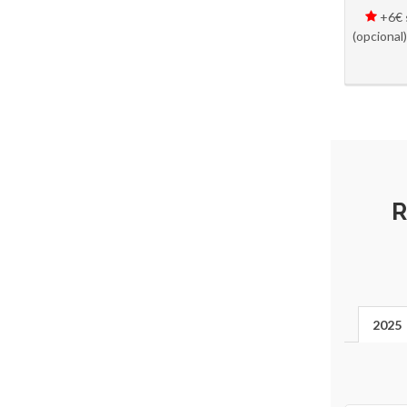
+6€ s
(opcional
2025