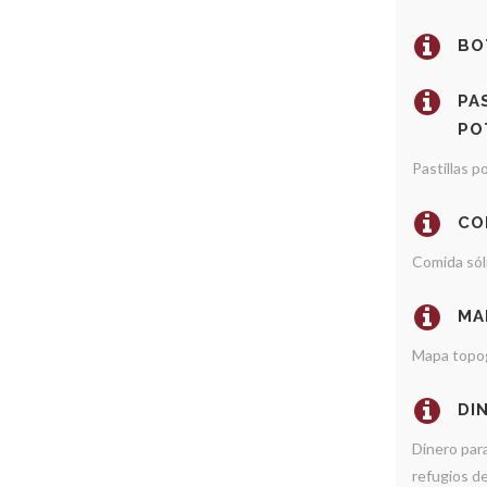
BO
PA
PO
Pastillas p
CO
Comida sól
MA
Mapa topog
DI
Dinero par
refugios d