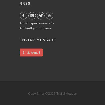
RRSS
#unidosporlamontaña
#linkedbymountains
ENVIAR MENSAJE
Envía e-mail
Copyrights ©2025 Trail 2 Heaven